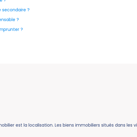
e ?
e secondaire ?
ensable ?
mprunter ?
lier est la localisation. Les biens immobiliers situés dans les v