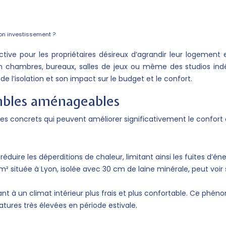
on investissement ?
ve pour les propriétaires désireux d’agrandir leur logement e
és en chambres, bureaux, salles de jeux ou même des studios i
e l’isolation et son impact sur le budget et le confort.
ombles aménageables
 concrets qui peuvent améliorer significativement le confort de
éduire les déperditions de chaleur, limitant ainsi les fuites d
m² située à Lyon, isolée avec 30 cm de laine minérale, peut v
buant à un climat intérieur plus frais et plus confortable. Ce p
ures très élevées en période estivale.