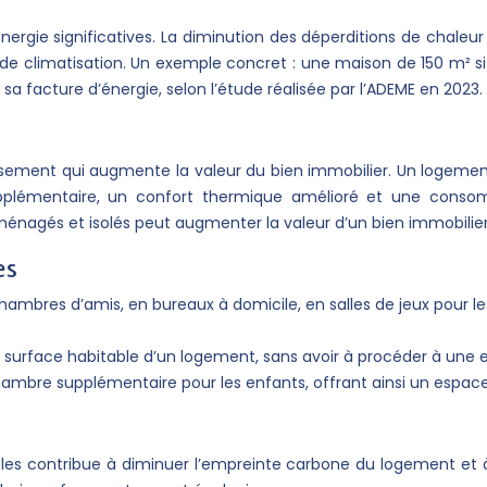
nergie significatives. La diminution des déperditions de chaleu
e climatisation. Un exemple concret : une maison de 150 m² si
 facture d’énergie, selon l’étude réalisée par l’ADEME en 2023.
sement qui augmente la valeur du bien immobilier. Un logemen
supplémentaire, un confort thermique amélioré et une conso
aménagés et isolés peut augmenter la valeur d’un bien immobili
es
mbres d’amis, en bureaux à domicile, en salles de jeux pour l
a surface habitable d’un logement, sans avoir à procéder à une
mbre supplémentaire pour les enfants, offrant ainsi un espac
es contribue à diminuer l’empreinte carbone du logement et à p