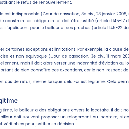
tifiant le refus de renouvellement.
 est indispensable (Cour de cassation, 3e civ., 23 janvier 2008,
e construire est obligatoire et doit être justifié (article L145-
tes s’appliquent pour le bailleur et ses proches (article L145-2
 certaines exceptions et limitations. Par exemple, la clause de rés
se et non équivoque (Cour de cassation, 3e civ., 11 mars 2009
vellement, mais il doit alors verser une indemnité d’éviction au 
mportant de bien connaître ces exceptions, car le non-respect de 
 en cas de refus, même lorsque celui-ci est légitime. Cela perm
gitime
me, le bailleur a des obligations envers le locataire. Il doit no
e bailleur doit souvent proposer un relogement au locataire, si 
 vérifiables pour justifier sa décision.