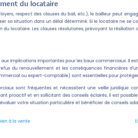
ement du locataire
oyers, respect des clauses du bail, etc.), le bailleur peut engage
r sa situation dans un délai déterminé. Si le locataire ne se co
pulsion du locataire. Les clauses résolutoires, prévoyant la résil
x implications importantes pour les baux commerciaux. Il est don
refus du renouvellement et les conséquences financières d’un r
ommercial ou expert-comptable) sont essentielles pour protéger 
ciaux sont fréquentes et nécessitent une veille juridique co
 proactif et en sollicitant des conseils éclairés, il est possible
valuer votre situation particulière et bénéficier de conseils ada
ien à la vente
E