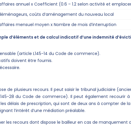
’affaires annuel x Coefficient (0.6 – 1.2 selon activité et empla
 déménageurs, coûts d’aménagement du nouveau local
’affaires mensuel moyen x Nombre de mois d’interruption
ple d’éléments et de calcul indicatif d’une indemnité d’évict
pensable (article L145-14 du Code de commerce).
atifs doivent être fournis.
nécessaire.
ose de plusieurs recours. Il peut saisir le tribunal judiciaire (a
 L145-28 du Code de commerce). Il peut également recourir à 
ter les délais de prescription, qui sont de deux ans à compter de
gnant l’intérêt d’une médiation préalable.
ner les recours dont dispose le bailleur en cas de manquement du