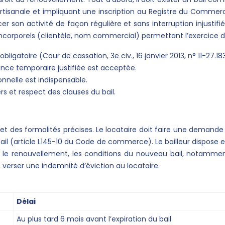
artisanale et impliquant une inscription au Registre du Commerce
r son activité de façon régulière et sans interruption injustifi
ncorporels (clientèle, nom commercial) permettant l’exercice d
bligatoire (Cour de cassation, 3e civ., 16 janvier 2013, n° 11-27.183
nce temporaire justifiée est acceptée.
nnelle est indispensable.
rs et respect des clauses du bail.
 et des formalités précises. Le locataire doit faire une dema
bail (article L145-10 du Code de commerce). Le bailleur dispose 
e le renouvellement, les conditions du nouveau bail, notamment
, verser une indemnité d’éviction au locataire.
Délai
Au plus tard 6 mois avant l’expiration du bail