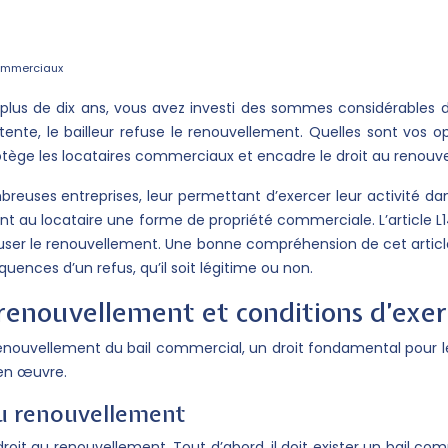
commerciaux
s plus de dix ans, vous avez investi des sommes considérabl
nte, le bailleur refuse le renouvellement. Quelles sont vos opt
ège les locataires commerciaux et encadre le droit au renouv
uses entreprises, leur permettant d’exercer leur activité dans 
sant au locataire une forme de propriété commerciale. L’articl
refuser le renouvellement. Une bonne compréhension de cet article 
ences d’un refus, qu’il soit légitime ou non.
 renouvellement et conditions d’exer
ouvellement du bail commercial, un droit fondamental pour le l
 en œuvre.
 au renouvellement
roit au renouvellement. Tout d’abord, il doit exister un bail co