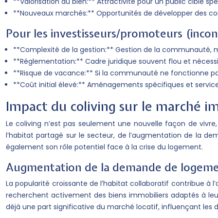
**Valorisation du bien:** Attractivité pour un public cible s
**Nouveaux marchés:** Opportunités de développer des conc
Pour les investisseurs/promoteurs (inco
**Complexité de la gestion:** Gestion de la communauté, 
**Réglementation:** Cadre juridique souvent flou et nécessit
**Risque de vacance:** Si la communauté ne fonctionne pas 
**Coût initial élevé:** Aménagements spécifiques et service
Impact du coliving sur le marché i
Le coliving n’est pas seulement une nouvelle façon de vivre
l’habitat partagé sur le secteur, de l’augmentation de la 
également son rôle potentiel face à la crise du logement.
Augmentation de la demande de logeme
La popularité croissante de l’habitat collaboratif contribue 
recherchent activement des biens immobiliers adaptés à leurs 
déjà une part significative du marché locatif, influençant le