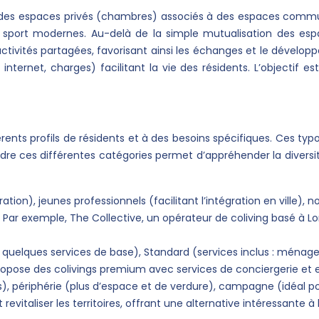
se des espaces privés (chambres) associés à des espaces commun
sport modernes. Au-delà de la simple mutualisation des espace
vités partagées, favorisant ainsi les échanges et le développe
nternet, charges) facilitant la vie des résidents. L’objectif 
rents profils de résidents et à des besoins spécifiques. Ces typo
re ces différentes catégories permet d’appréhender la diversité d
ration), jeunes professionnels (facilitant l’intégration en ville)
). Par exemple, The Collective, un opérateur de coliving basé à
 quelques services de base), Standard (services inclus : ménage,
ose des colivings premium avec services de conciergerie et es
), périphérie (plus d’espace et de verdure), campagne (idéal pour
revitaliser les territoires, offrant une alternative intéressante à 