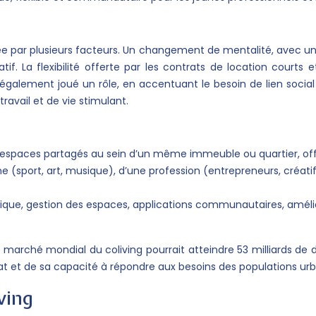
tée par plusieurs facteurs. Un changement de mentalité, avec un
ratif. La flexibilité offerte par les contrats de location cour
ement joué un rôle, en accentuant le besoin de lien social et e
avail et de vie stimulant.
espaces partagés au sein d’un même immeuble ou quartier, offran
(sport, art, musique), d’une profession (entrepreneurs, créati
tique, gestion des espaces, applications communautaires, amélior
rché mondial du coliving pourrait atteindre 53 milliards de do
 et de sa capacité à répondre aux besoins des populations urba
ving