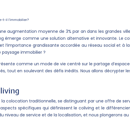
t-il l’immobilier?
ne augmentation moyenne de 3% par an dans les grandes villes 
oliving émerge comme une solution alternative et innovante. Le c
, et l’importance grandissante accordée au réseau social et à
e paysage immobilier ?
se présente comme un mode de vie centré sur le partage d’esp
ités, tout en soulevant des défis inédits. Nous allons décrypte
living
 à la colocation traditionnelle, se distinguant par une offre de
 aspects spécifiques qui définissent le coliving et le différen
e, du niveau de service et de la localisation, et nous plongero