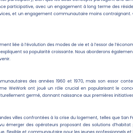
ce participative, avec un engagement à long terme des résident
 services, et un engagement communautaire moins contraignant. C
ment liée à l’évolution des modes de vie et à l’essor de l’économ
i expliquent sa popularité croissante. Nous aborderons égalemen
venir.
unautaires des années 1960 et 1970, mais son essor contem
me WeWork ont joué un rôle crucial en popularisant le co
aturellement germé, donnant naissance aux premières initiatives 
ndes villes confrontées à la crise du logement, telles que San Fr
vu émerger des opérateurs proposant des solutions d’habitat p
tique, flexible et communautaire pour les jeunes professionnels et