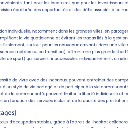
vénients, tant pour les locataires que pour les investisseurs 
 vision équilibrée des opportunités et des défis associés à ce mo
tion individuelle, notamment dans les grandes villes, en partage
plifiant la vie quotidienne et évitant les tracas liés à la gestio
’isolement, surtout pour les nouveaux arrivants dans une ville o
ersonnes mobiles ou en transition), offrant une plus grande liberté
le de sport) qui seraient inaccessibles individuellement, améliora
ssité de vivre avec des inconnus, pouvant entraîner des compr
 un style de vie partagé et de participer à la vie communauta
 et de la communauté, pouvant limiter la liberté individuelle et n
e, en fonction des services inclus et de la qualité des prestati
tages)
 taux d’occupation stables, grâce à l’attrait de l’habitat collabor