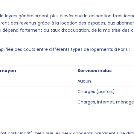
oyers généralement plus élevés que la colocation traditionnelle,
nt des revenus grâce à la location des espaces, aux abonnemen
s dépend fortement du taux d’occupation, de la maîtrise des coû
ifiée des coûts entre différents types de logements à Paris :
l moyen
Services inclus
Aucun
Charges (parfois)
Charges, internet, ménag
(habitat participatif), bien que les deux concepts partagent un