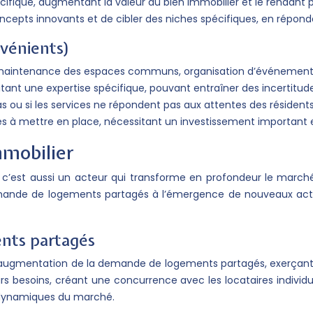
pécifique, augmentant la valeur du bien immobilier et le rendant p
epts innovants et de cibler des niches spécifiques, en répond
nvénients)
maintenance des espaces communs, organisation d’événements, 
ant une expertise spécifique, pouvant entraîner des incertitudes
ou si les services ne répondent pas aux attentes des résidents
s à mettre en place, nécessitant un investissement important et
mmobilier
, c’est aussi un acteur qui transforme en profondeur le marché
demande de logements partagés à l’émergence de nouveaux acte
nts partagés
à l’augmentation de la demande de logements partagés, exerçant 
besoins, créant une concurrence avec les locataires individuels 
s dynamiques du marché.